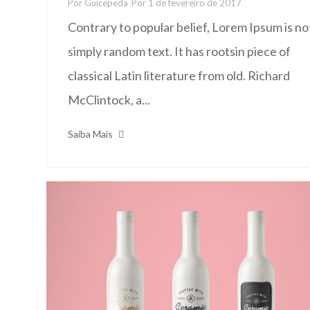
Por
Guicepeda
Por
1 de fevereiro de 2017
Contrary to popular belief, Lorem Ipsum is no
simply random text. It has rootsin piece of
classical Latin literature from old. Richard
McClintock, a...
Saiba Mais