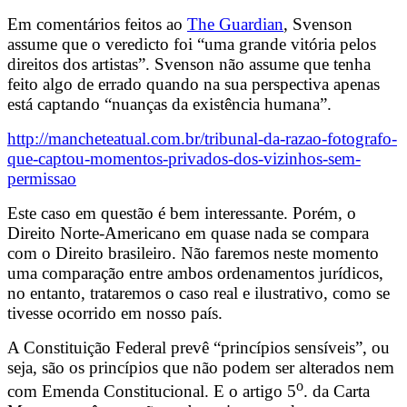
Em comentários feitos ao
The Guardian
, Svenson
assume que o veredicto foi “uma grande vitória pelos
direitos dos artistas”. Svenson não assume que tenha
feito algo de errado quando na sua perspectiva apenas
está captando “nuanças da existência humana”.
http://mancheteatual.com.br/tribunal-da-razao-fotografo-
que-captou-momentos-privados-dos-vizinhos-sem-
permissao
Este caso em questão é bem interessante. Porém, o
Direito Norte-Americano em quase nada se compara
com o Direito brasileiro. Não faremos neste momento
uma comparação entre ambos ordenamentos jurídicos,
no entanto, trataremos o caso real e ilustrativo, como se
tivesse ocorrido em nosso país.
A Constituição Federal prevê “princípios sensíveis”, ou
seja, são os princípios que não podem ser alterados nem
o
com Emenda Constitucional. E o artigo 5
. da Carta